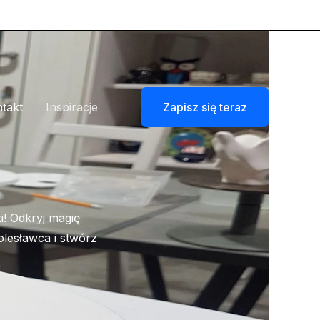
takt
Inspiracje
Zapisz się teraz
! Odkryj magię
lesławca i stwórz