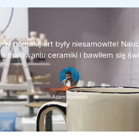
 w pomaluj.art były niesamowite! Nau
 o malowaniu ceramiki i bawiłem się świ
Adam Kowalski