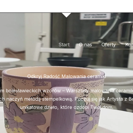
Start
O nas
Oferty
Kon
Odkryj Radość Malowania​ ceramiki
em bolesławieckich wzorów – Warsztaty malowania ceramiki
h naczyń metodą stempelkową. Poczuj się jak Artysta z Bo
unikatowe dzieło, które ozdobi Twój dom.