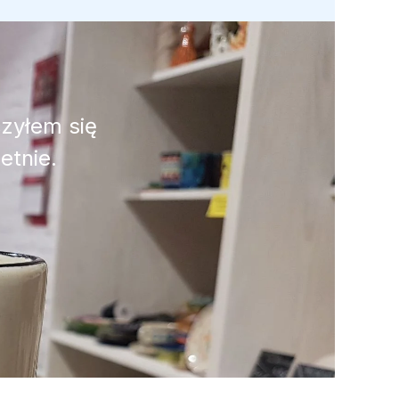
czyłem się
etnie.